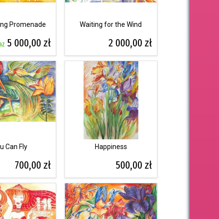
ing Promenade
Waiting for the Wind
5 000,00 zł
2 000,00 zł
az
u Can Fly
Happiness
700,00 zł
500,00 zł