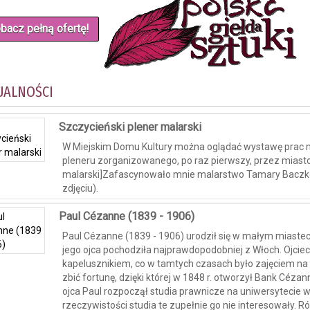
bacz pełną ofertę!
UALNOŚCI
Szczycieński plener malarski
W Miejskim Domu Kultury można oglądać wystawę prac 
pleneru zorganizowanego, po raz pierwszy, przez miasto
malarski]Zafascynowało mnie malarstwo Tamary Baczk
zdjęciu).
Paul Cézanne (1839 - 1906)
Paul Cézanne (1839 - 1906) urodził się w małym miaste
jego ojca pochodziła najprawdopodobniej z Włoch. Ojciec
kapelusznikiem, co w tamtych czasach było zajęciem na 
zbić fortunę, dzięki której w 1848 r. otworzył Bank Céza
ojca Paul rozpoczął studia prawnicze na uniwersytecie 
rzeczywistości studia te zupełnie go nie interesowały. 