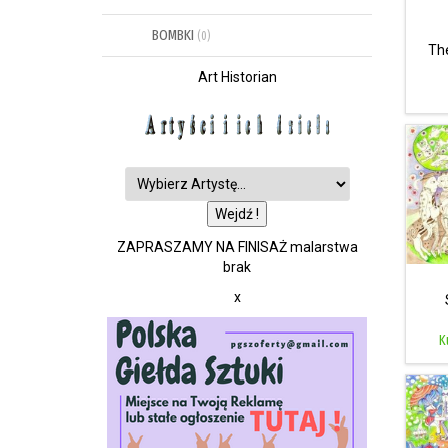
BOMBKI
(0)
The
Art Historian
ZAPRASZAMY NA FINISAŻ malarstwa
brak
x
K