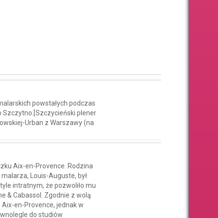
malarskich powstałych podczas
 Szczytno.[Szczycieński plener
owskiej-Urban z Warszawy (na
czku Aix-en-Provence. Rodzina
 malarza, Louis-Auguste, był
tyle intratnym, że pozwoliło mu
nne & Cabassol. Zgodnie z wolą
w Aix-en-Provence, jednak w
Równolegle do studiów