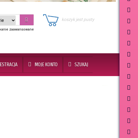
koszyk jest pusty
kanie zaawansowane
JESTRACJA
MOJE KONTO
SZUKAJ